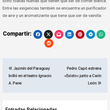
ocho toallas nuevas que tienen que ser de comer blanca.
Entre las exigencias también se encuentra un purificador
de aire y un aromatizante que tiene que ser de vainilla.
Compartir:
Navegación
Jazmín del Paraguay
Pedro Capó estrena
de
brilló en el teatro Ignacio
«Existo» junto a Carín
entradas
A. Pane
León
Entradas Relacionadas