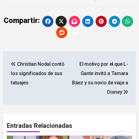
Compartir:
Navegación
Christian Nodal contó
El motivo por el que L-
de
los significados de sus
Gante invitó a Tamara
entradas
tatuajes
Báez y su novio de viaje a
Disney
Entradas Relacionadas