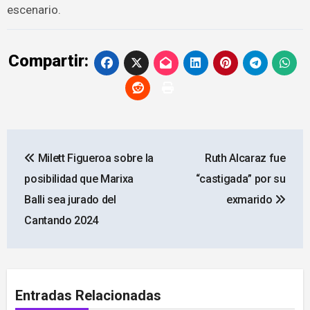
escenario.
Compartir:
Navegación
Milett Figueroa sobre la
Ruth Alcaraz fue
de
posibilidad que Marixa
“castigada” por su
entradas
Balli sea jurado del
exmarido
Cantando 2024
Entradas Relacionadas