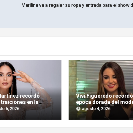
Marilina va a regalar su ropa y entrada para el show 
Martínez recordó
Vivi Figueredo recordó
traiciones en la
época dorada del mode
ad: «Tuve amigas
y los agarrones en los
to 6, 2026
agosto 4, 2026
o’elas»
boliches