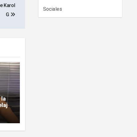
de Karol
Sociales
G
 la
laje