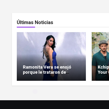
Últimas Noticias
Ramonita Vera se enojó
Kchip
porque le trataron de
Your 
«copiona» y salió al paso de
Lati
las críticas