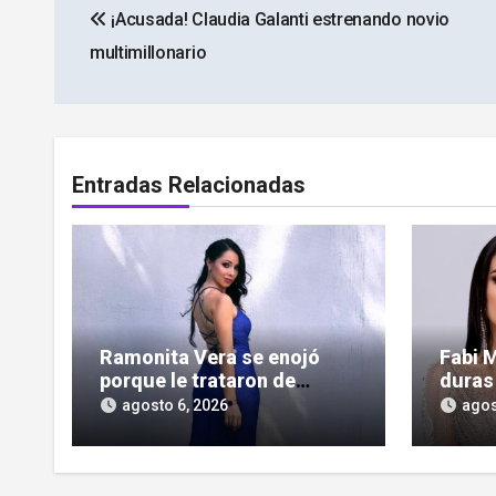
¡Acusada! Claudia Galanti estrenando novio
de
multimillonario
entradas
Entradas Relacionadas
Ramonita Vera se enojó
Fabi 
porque le trataron de
duras 
«copiona» y salió al paso de
amist
agosto 6, 2026
agos
las críticas
tesap