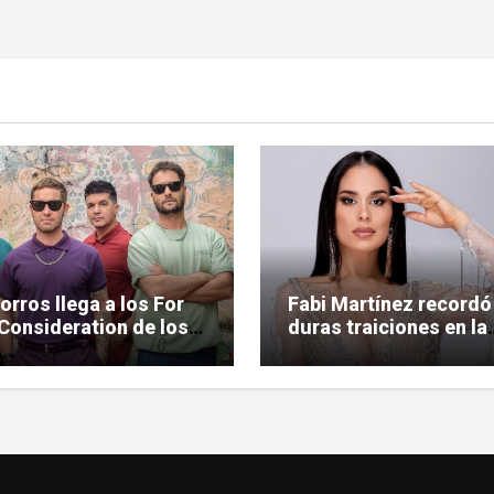
orros llega a los For
Fabi Martínez recordó
Consideration de los
duras traiciones en la
n GRAMMY
amistad: «Tuve amiga
tesapo’elas»