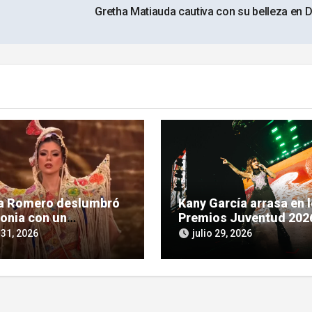
Gretha Matiauda cautiva con su belleza en 
ia Romero deslumbró
Kany García arrasa en 
lonia con un
Premios Juventud 202
ente homenaje a la
se prepara para cantar
 31, 2026
julio 29, 2026
ra guaraní
Asunción