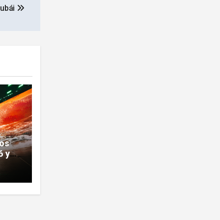
Dubái
los
6 y
 en