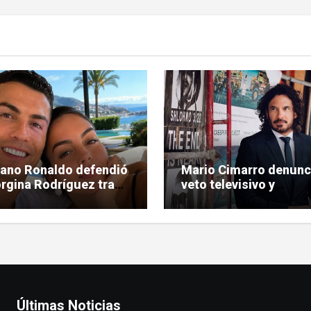
iano Ronaldo defendió
Mario Cimarro denunc
rgina Rodríguez tras
veto televisivo y
ríticas hacia su figura
dificultades para enco
trabajo en la actuació
Últimas Noticias