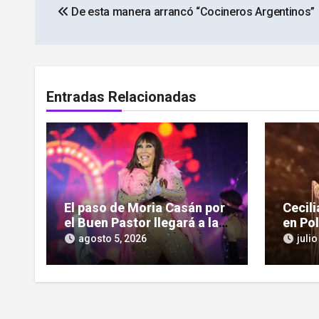
De esta manera arrancó “Cocineros Argentinos”
de
entradas
Entradas Relacionadas
El paso de Moria Casán por
Cecil
el Buen Pastor llegará a la
en Po
pantalla chica en su nueva
impon
agosto 5, 2026
julio
serie documental
cultu