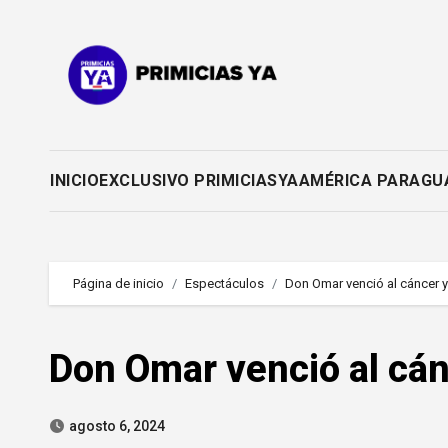
Saltar
al
contenido
INICIO
EXCLUSIVO PRIMICIASYA
AMÉRICA PARAGU
Página de inicio
Espectáculos
Don Omar venció al cáncer y
Don Omar venció al cán
agosto 6, 2024