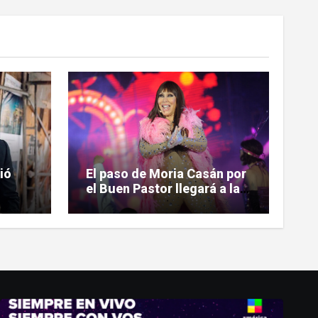
ió
El paso de Moria Casán por
el Buen Pastor llegará a la
ntrar
pantalla chica en su nueva
n
serie documental