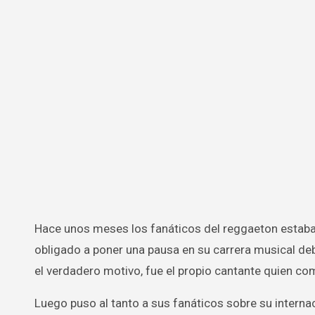
Hace unos meses los fanáticos del reggaeton estaban sumamente conmovidos cuando se anunciaba que Don Omar se vio
obligado a poner una pausa en su carrera musical deb
el verdadero motivo, fue el propio cantante quien c
Luego puso al tanto a sus fanáticos sobre su internac