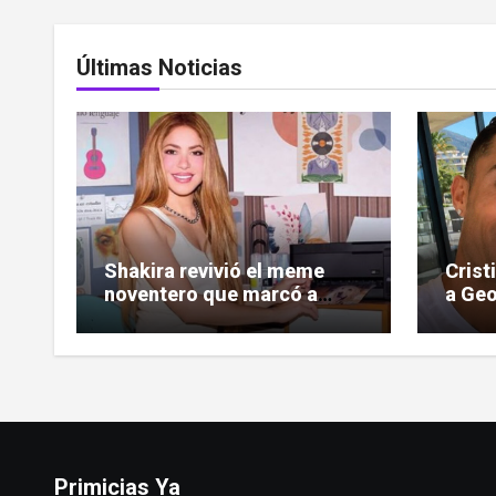
Últimas Noticias
Shakira revivió el meme
Crist
noventero que marcó a
a Geo
toda una generación
las c
Primicias Ya