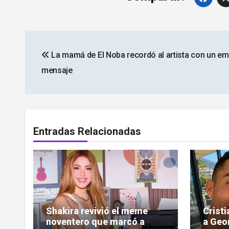
Navegación
La mamá de El Noba recordó al artista con un em
de
mensaje
entradas
Entradas Relacionadas
Shakira revivió el meme
Crist
noventero que marcó a
a Geo