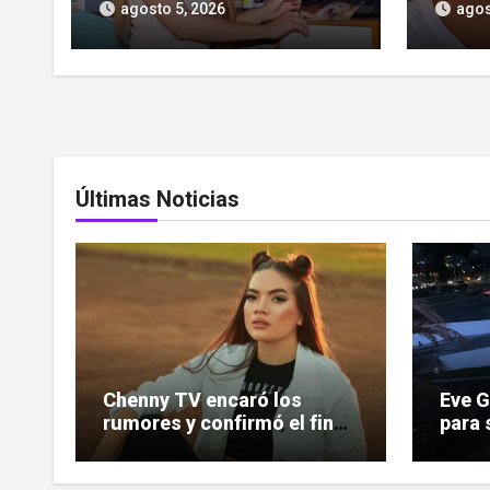
toda una generación
las cr
agosto 5, 2026
agos
Últimas Noticias
Chenny TV encaró los
Eve 
rumores y confirmó el fin
para 
de su relación
indem
deman