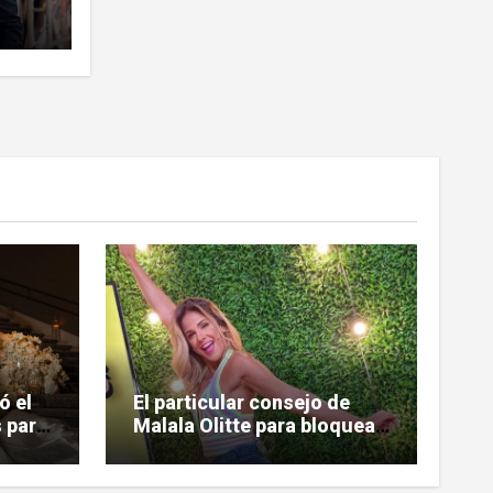
ntrar
ó el
El particular consejo de
 para
Malala Olitte para bloquear
la mala vibra