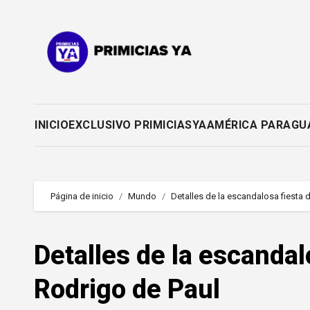
Saltar
al
contenido
INICIO
EXCLUSIVO PRIMICIASYA
AMÉRICA PARAGU
Página de inicio
Mundo
Detalles de la escandalosa fiesta
Detalles de la escanda
Rodrigo de Paul