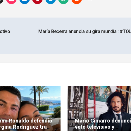
otivo
María Becerra anuncia su gira mundial: #T
iano Ronaldo defendió
Mario Cimarro denunc
rgina Rodríguez tras
veto televisivo y