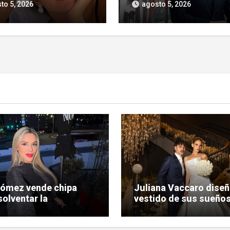
íticas hacia su figura
dificultades para enco
to 5, 2026
agosto 5, 2026
trabajo en la actuación
Gómez vende chipa
Juliana Vaccaro diseñ
solventar la
vestido de sus sueños
nización de su
su boda con Maurício
da judicial
Prado