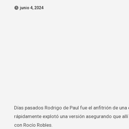
junio 4, 2024
Días pasados Rodrigo de Paul fue el anfitrión de una exclusiva megafiesta con motivo de su cumpleaños número 30, y
rápidamente explotó una versión asegurando que allí A
con Rocío Robles.