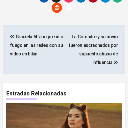
Navegación
Graciela Alfano prendió
La Comadre y su novio
de
fuego en las redes con su
fueron escrachados por
entradas
video en bikini
supuesto abuso de
influencia
Entradas Relacionadas