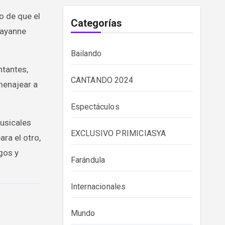
o de que el
Categorías
hayanne
Bailando
ntantes,
CANTANDO 2024
menajear a
Espectáculos
musicales
EXCLUSIVO PRIMICIASYA
ra el otro,
gos y
Farándula
Internacionales
Mundo