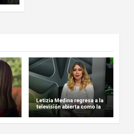
Letizia Medina regresa a la
televisión abierta como la
nueva conductora de
hadas
«Pulso Urbano»