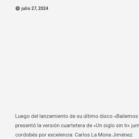
julio 27, 2024
Luego del lanzamiento de su último disco «Bailemos otra vez» en octubre de 2023, hace apenas unas horas Chayanne
presentó la versión cuartetera de «Un siglo sin ti» ju
cordobés por excelencia: Carlos La Mona Jiménez.