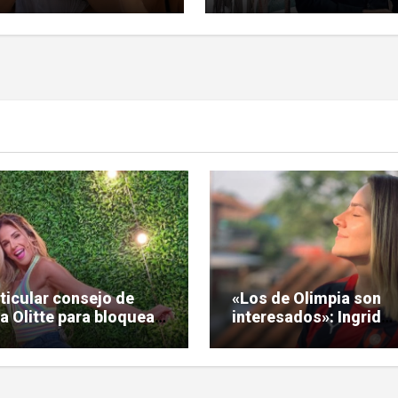
rticular consejo de
«Los de Olimpia son
a Olitte para bloquear
interesados»: Ingrid
la vibra
Noguera encendió el
debate sobre las hinc