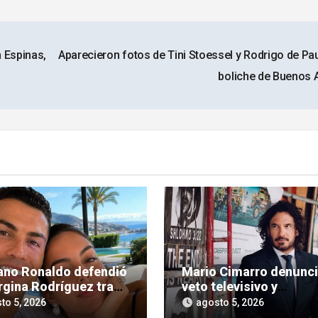
 Espinas,
Aparecieron fotos de Tini Stoessel y Rodrigo de Pau
boliche de Buenos 
iano Ronaldo defendió
Mario Cimarro denunc
rgina Rodríguez tras
veto televisivo y
íticas hacia su figura
dificultades para enco
to 5, 2026
agosto 5, 2026
trabajo en la actuación