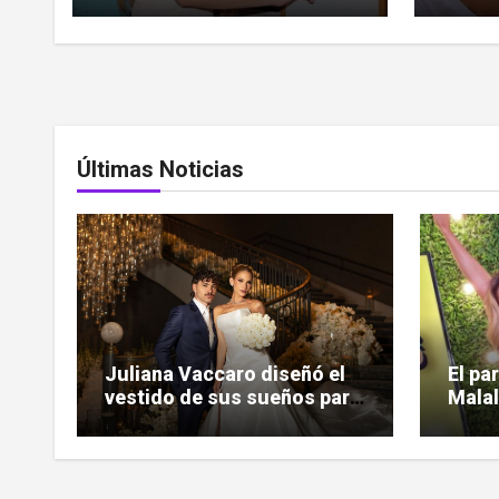
Últimas Noticias
Juliana Vaccaro diseñó el
El pa
vestido de sus sueños para
Malal
su boda con Maurício
la ma
Prado