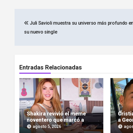
Navegación
Juli Savioli muestra su universo más profundo en
de
su nuevo single
entradas
Entradas Relacionadas
Shakira revivió el meme
Crist
noventero que marcó a
a Geo
toda una generación
las cr
agosto 5, 2026
agos