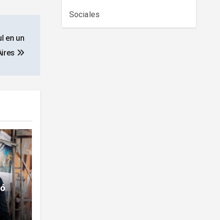
Sociales
l en un
Aires
ió
ntrar