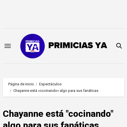
Saltar
al
contenido
Página de inicio
Espectáculos
Chayanne está «cocinando» algo para sus fanáticas
Chayanne está "cocinando"
algo para sus fanáticas