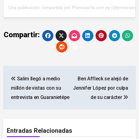
Una publicación compartida por PrimiciasYa.com.py (@primiciasy
Compartir:
Navegación
Salim llegó a medio
Ben Affleck se alejó de
de
millón de vistas con su
Jennifer López por culpa
entradas
entrevista en Guaranietépe
de su carácter
Entradas Relacionadas