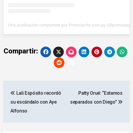
Una publicación compartida por PrimiciasYa.com.py (@primiciasy
Compartir:
Navegación
Lali Espósito recordó
Patty Orué: “Estamos
de
su escándalo con Aye
separados con Diego”
entradas
Alfonso