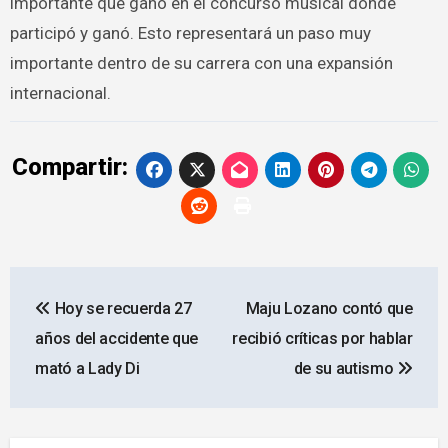
importante que ganó en el concurso musical donde
participó y ganó. Esto representará un paso muy
importante dentro de su carrera con una expansión
internacional.
Compartir:
Navegación
Hoy se recuerda 27
Maju Lozano contó que
de
años del accidente que
recibió críticas por hablar
entradas
mató a Lady Di
de su autismo