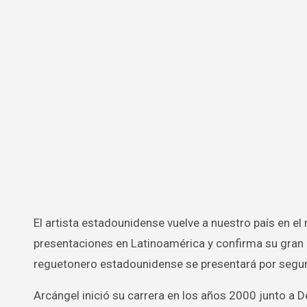
El artista estadounidense vuelve a nuestro país en el marco de su tour SE+M. Arcángel ha anunciado diversas
presentaciones en Latinoamérica y confirma su gran r
reguetonero estadounidense se presentará por segund
Arcángel inició su carrera en los años 2000 junto a D