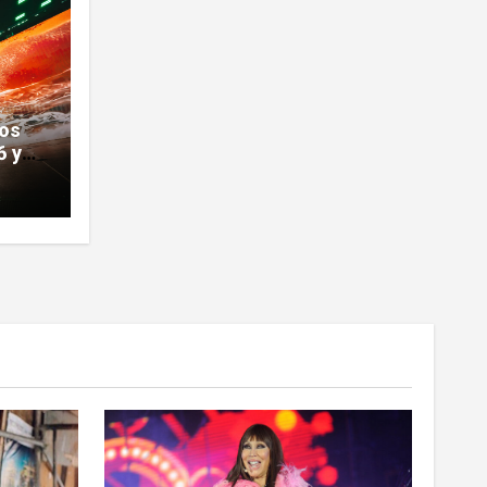
los
6 y
 en