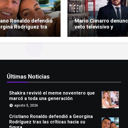
iano Ronaldo defendió
Mario Cimarro denunc
rgina Rodríguez tras
veto televisivo y
ríticas hacia su figura
dificultades para enco
trabajo en la actuació
Últimas Noticias
Shakira revivió el meme noventero que
marcó a toda una generación
agosto 5, 2026
Cristiano Ronaldo defendió a Georgina
Rodríguez tras las críticas hacia su
figura