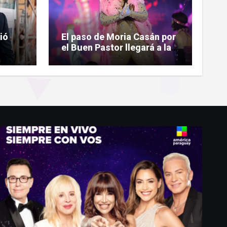
ió
El paso de Moria Casán por
el Buen Pastor llegará a la
ntrar
pantalla chica en su nueva
n
serie documental