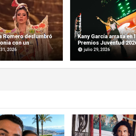
ia Romero deslumbró
Kany García arrasa en 
lonia con un
Premios Juventud 202
ente homenaje a la
se prepara para cantar
 31, 2026
julio 29, 2026
ra guaraní
Asunción