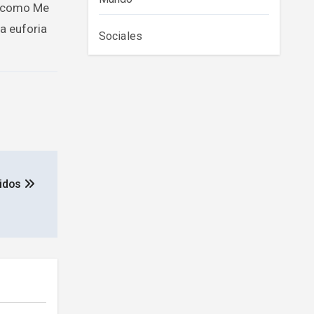
s como Me
a euforia
Sociales
nidos