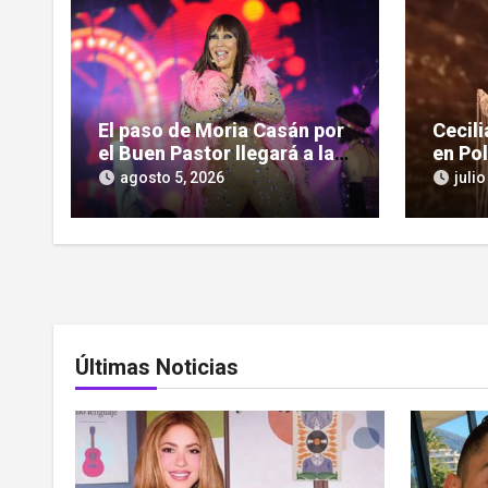
El paso de Moria Casán por
Cecil
el Buen Pastor llegará a la
en Po
pantalla chica en su nueva
impon
agosto 5, 2026
julio
serie documental
cultu
Últimas Noticias