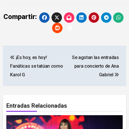
Compartir:
Navegación
¡Es hoy, es hoy!
Se agotan las entradas
de
Fanáticas se tatúan como
para concierto de Ana
entradas
Karol G
Gabriel
Entradas Relacionadas