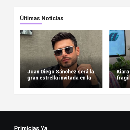
Últimas Noticias
Juan Diego Sánchez será la
Kiara
gran estrella invitada en la
fragi
gala de Miss Sun Tropic
ardió
Primicias Ya