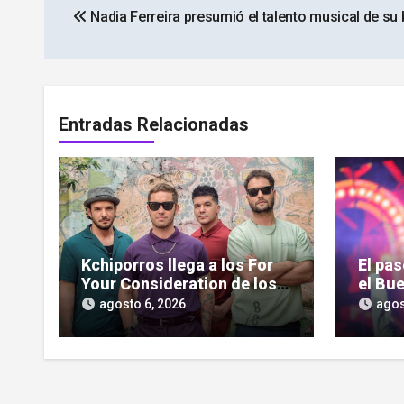
Nadia Ferreira presumió el talento musical de su
de
entradas
Entradas Relacionadas
Kchiporros llega a los For
El pa
Your Consideration de los
el Bue
Latin GRAMMY
pantal
agosto 6, 2026
agos
serie