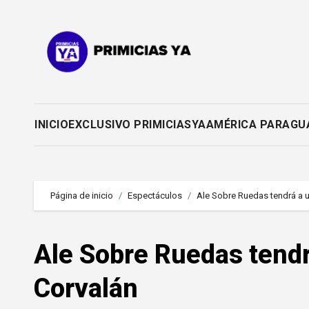
Saltar
al
contenido
INICIO
EXCLUSIVO PRIMICIASYA
AMÉRICA PARAGU
Página de inicio
Espectáculos
Ale Sobre Ruedas tendrá a 
Ale Sobre Ruedas tendr
Corvalán