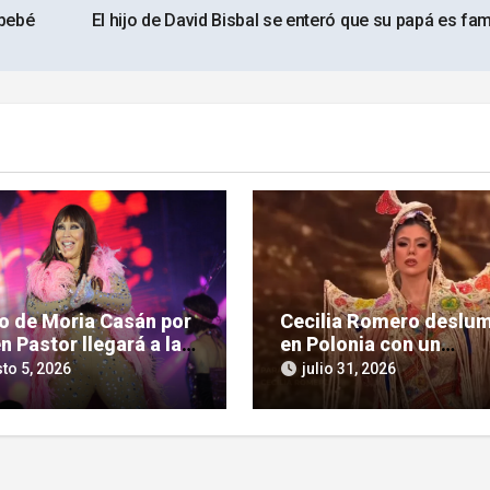
 bebé
El hijo de David Bisbal se enteró que su papá es f
so de Moria Casán por
Cecilia Romero deslu
n Pastor llegará a la
en Polonia con un
la chica en su nueva
imponente homenaje a 
to 5, 2026
julio 31, 2026
 documental
cultura guaraní