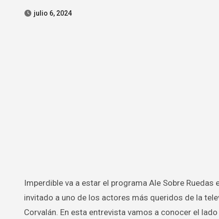
julio 6, 2024
Imperdible va a estar el programa Ale Sobre Ruedas este domingo a las 21 hs por América Paraguay donde tendrá como
invitado a uno de los actores más queridos de la te
Corvalán. En esta entrevista vamos a conocer el lad