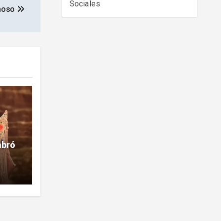
Sociales
amoso
mbró
la