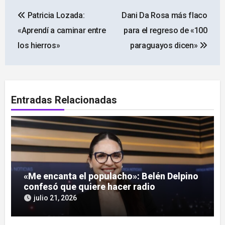
Navegación
Patricia Lozada:
Dani Da Rosa más flaco
de
«Aprendí a caminar entre
para el regreso de «100
entradas
los hierros»
paraguayos dicen»
Entradas Relacionadas
«Me encanta el populacho»: Belén Delpino
confesó que quiere hacer radio
julio 21, 2026