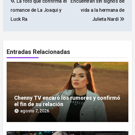
La foto que confirma el
Encuentran sin signos de
de
romance de La Joaqui y
vida a la hermana de
entradas
Luck Ra
Julieta Nardi
Entradas Relacionadas
Chenny TV encaró los rumores y confirmó
el fin de su relación
agosto 7, 2026