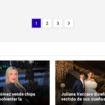
Paginación
1
2
3
de
entradas
Gómez vende chipa
Juliana Vaccaro diseñ
solventar la
vestido de sus sueños
nización de su
su boda con Maurício