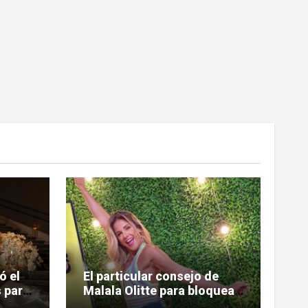
ó el
El particular consejo de
 para
Malala Olitte para bloquear
la mala vibra