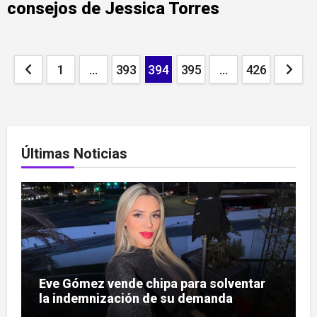
consejos de Jessica Torres
Paginación
1
…
393
394
395
…
426
de
entradas
Últimas Noticias
Eve Gómez vende chipa para solventar
la indemnización de su demanda
judicial