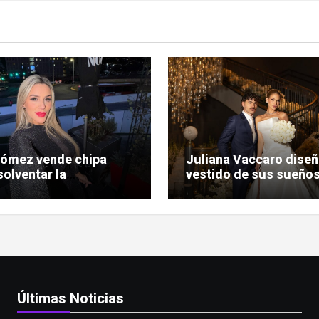
Gómez vende chipa
Juliana Vaccaro diseñ
solventar la
vestido de sus sueños
nización de su
su boda con Maurício
da judicial
Prado
Últimas Noticias