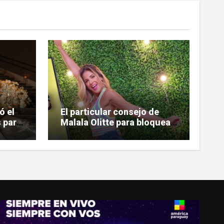
ó el
El particular consejo de
 para
Malala Olitte para bloquear
la mala vibra