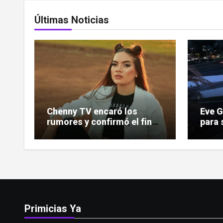
Últimas Noticias
Chenny TV encaró los
Eve 
rumores y confirmó el fin
para 
de su relación
indem
deman
Primicias Ya