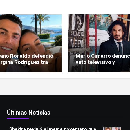
iano Ronaldo defendió
Mario Cimarro denunc
rgina Rodríguez tras
veto televisivo y
ríticas hacia su figura
dificultades para enco
trabajo en la actuació
Últimas Noticias
Shakira revivió el meme noventero que