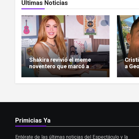
Últimas Noticias
Shakira revivió el meme
Crist
noventero que marcó a
a Geo
toda una generación
las c
Primicias Ya
Entérate de las últimas noticias del Espectáculo y la