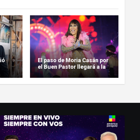
ió
El paso de Moria Casán por
el Buen Pastor llegará a la
ntrar
pantalla chica en su nueva
n
serie documental