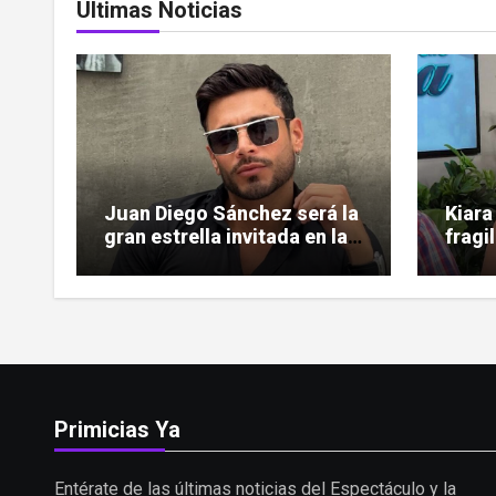
Últimas Noticias
Juan Diego Sánchez será la
Kiara
gran estrella invitada en la
fragi
gala de Miss Sun Tropic
ardió
Primicias Ya
Entérate de las últimas noticias del Espectáculo y la