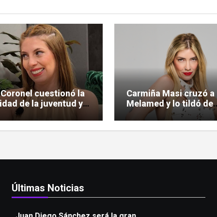
 Coronel cuestionó la
Carmiña Masi cruzó a
lidad de la juventud y
Melamed y lo tildó de
 la polémica
«reprimido»
Últimas Noticias
Juan Diego Sánchez será la gran