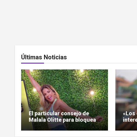
Últimas Noticias
El particular consejo de
«Los 
Malala Olitte para bloquear
inter
la mala vibra
Nogue
debat