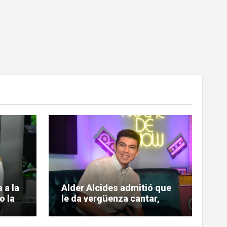
 a la
Alder Alcides admitió que
o la
le da vergüenza cantar,
pero igual se le animó a
Soda Stereo